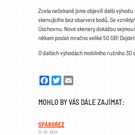
Zcela nečekaně jsme objevili další výhod
skenujícího bez obarvení bodů. Se vzniklý
Úschovnu. Nové skenery dokážou sejmout m
někam poslat mračno veliké 50 GB! Dojdete k
O dalších výhodách mobilního ručního 3D s
Facebook
Twitter
Email
MOHLO BY VÁS DÁLE ZAJÍMAT:
SPÁROŘEZ
12. 05. 2024