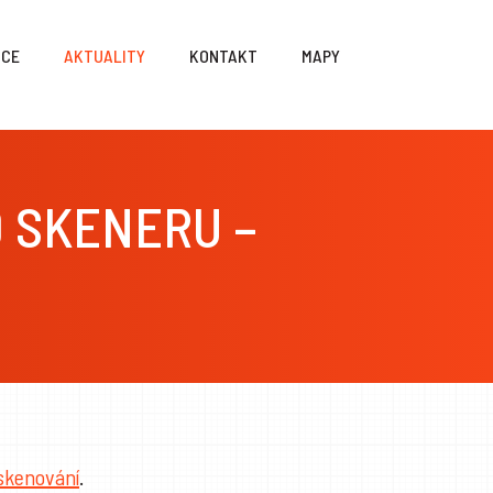
NCE
AKTUALITY
KONTAKT
MAPY
D SKENERU –
skenování
.