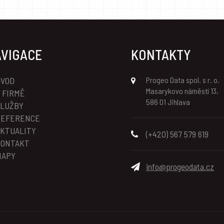
VIGACE
KONTAKTY
ÚVOD
Progeo Data spol. s r. o.
Masarykovo náměstí 13,
 FIRMĚ
586 01 Jihlava
SLUŽBY
REFERENCE
KTUALITY
(+420) 567 579 619
KONTAKT
MAPY
info@progeodata.cz