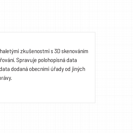
mnohaletými zkušenostmi s 3D skenováním
řování. Spravuje polohopisná data
 data dodaná obecními úřady od jiných
právy.