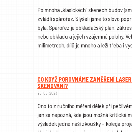
Po mnoha „klasických“ skenech budov jsm
zvládli spárořez. Slyšeli jsme to slovo popr
byla. Spárořez je obkladačský plán, zákres
nebo obkladu a jejich vzájemné polohy. Vel
milimetrech, dílů je mnoho a leží třeba i 
CO KDYŽ POROVNÁME ZAMĚŘENÍ LASE
SKENOVÁNÍ?
26. 06. 2023
Ono to z ručního měření délek při pečlivé
jen se nepozná, kde jsou možná kritická mí
výsledek jedné naší zkoušky – kolega proj