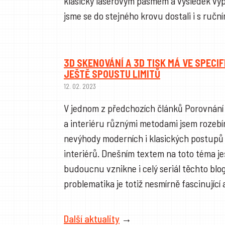
klasicky laserovým pásmem a výsledek vyp
jsme se do stejného krovu dostali i s ruč
3D SKENOVÁNÍ A 3D TISK MÁ VE SPECI
JEŠTĚ SPOUSTU LIMITŮ
12. 02. 2023
V jednom z předchozích článků Porovnání
a interiéru různými metodami jsem rozebír
nevýhody moderních i klasických postupů 
interiérů. Dnešním textem na toto téma j
budoucnu vznikne i celý seriál těchto blo
problematika je totiž nesmírně fascinujíc
Další aktuality
→