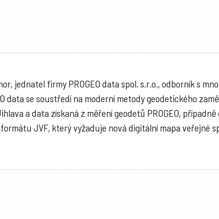
hor, jednatel firmy PROGEO data spol. s.r.o., odborník s 
EO data se soustředí na moderní metody geodetického zamě
Jihlava a data získaná z měření geodetů PROGEO, případně
 formátu JVF, který vyžaduje nová digitální mapa veřejné s