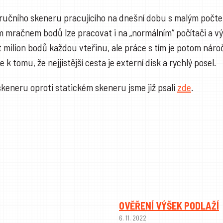
u ručního skeneru pracujícího na dnešní dobu s malým počt
m mračnem bodů lze pracovat i na „normálním“ počítači a vý
ilion bodů každou vteřinu, ale práce s tím je potom nároč
 tomu, že nejjistější cesta je externí disk a rychlý posel.
keneru oproti statickém skeneru jsme již psali
zde
.
OVĚŘENÍ VÝŠEK PODLAŽÍ
6. 11. 2022