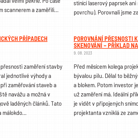
adal velmi pěkně. Po čase
stínící laserový paprsek an
ním scannerem a zaměřili…
povrchu). Porovnali jsme z
FICKÝCH PŘÍPADECH
POROVNÁNÍ PŘESNOSTI K
SKENOVÁNÍ – PŘÍKLAD N
9. 08. 2023
 přesnosti zaměření stavby
Před měsícem kolega proje
al jednotlivé výhody a
bývalou pilu. Dělal to bě
při zaměřování staveb a
a blokem. Potom investor j
eště navážu a možná v
už zaměření má. Ideální pří
gově laděných článků. Tato
je vidět v připojených sním
í a málokdo…
projektanta vzniklá ze za