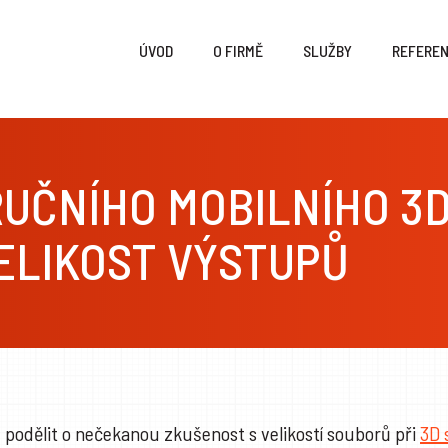
ÚVOD
O FIRMĚ
SLUŽBY
REFERE
RUČNÍHO MOBILNÍHO 3
ELIKOST VÝSTUPŮ
podělit o nečekanou zkušenost s velikostí souborů při
3D 