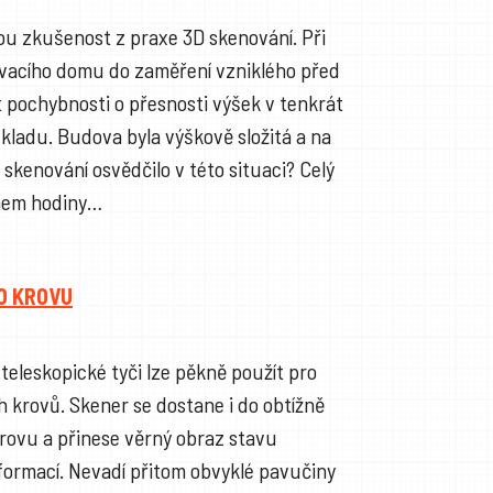
ou zkušenost z praxe 3D skenování. Při
ovacího domu do zaměření vzniklého před
t pochybnosti o přesnosti výšek v tenkrát
ladu. Budova byla výškově složitá a na
 skenování osvědčilo v této situaci? Celý
ěhem hodiny…
O KROVU
teleskopické tyči lze pěkně použít pro
h krovů. Skener se dostane i do obtížně
krovu a přinese věrný obraz stavu
formací. Nevadí přitom obvyklé pavučiny