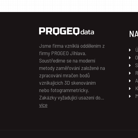
NA
Jsme firma vzniklá oddělením z
firmy PROGEO Jihlava.
O
Soustředíme se na moderní
metody zaměřování založené na
zpracování mračen bodů
A
vznikajících 3D skenováním
nebo fotogrammetricky.
Zakázky vyžadující usazení do…
více