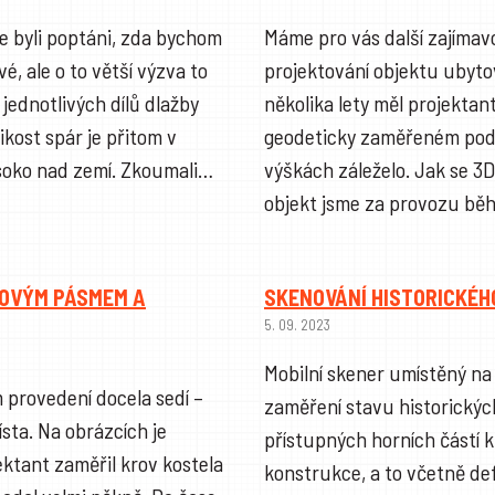
e byli poptáni, zda bychom
Máme pro vás další zajímav
vé, ale o to větší výzva to
projektování objektu ubyt
 jednotlivých dílů dlažby
několika lety měl projektan
ikost spár je přitom v
geodeticky zaměřeném podk
vysoko nad zemí. Zkoumali…
výškách záleželo. Jak se 3D
objekt jsme za provozu b
ROVÝM PÁSMEM A
SKENOVÁNÍ HISTORICKÉH
5. 09. 2023
Mobilní skener umístěný na 
m provedení docela sedí –
zaměření stavu historickýc
sta. Na obrázcích je
přístupných horních částí 
ektant zaměřil krov kostela
konstrukce, a to včetně de