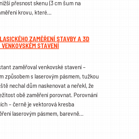
i nižší přesnost skenu (3 cm šum na
aměření krovu, které…
LASICKÉHO ZAMĚŘENÍ STAVBY A 3D
A VENKOVSKÉM STAVENÍ
ktant zaměřoval venkovské stavení –
žným způsobem s laserovým pásmem, tužkou
eště nechal dům naskenovat a neřekl, že
ležitost obě zaměření porovnat. Porovnání
cích – černě je vektorová kresba
měření laserovým pásmem, barevně…