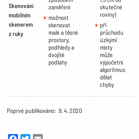
Skenování
zaměření
skutečné
roviny)
mobilním
možnost
skenerem
skenovat
při
malé a těsné
průchodu
z ruky
prostory,
úzkými
podhledy a
místy
dvojité
může
podlahy
výpočetní
algoritmus
dělat
chyby
Poprvé publikováno: 9. 4. 2020