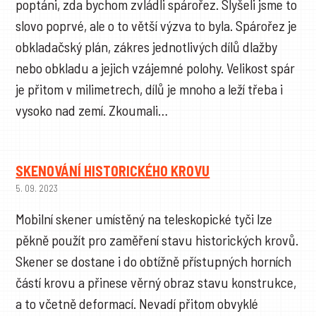
poptáni, zda bychom zvládli spárořez. Slyšeli jsme to
slovo poprvé, ale o to větší výzva to byla. Spárořez je
obkladačský plán, zákres jednotlivých dílů dlažby
nebo obkladu a jejich vzájemné polohy. Velikost spár
je přitom v milimetrech, dílů je mnoho a leží třeba i
vysoko nad zemí. Zkoumali…
SKENOVÁNÍ HISTORICKÉHO KROVU
5. 09. 2023
Mobilní skener umístěný na teleskopické tyči lze
pěkně použít pro zaměření stavu historických krovů.
Skener se dostane i do obtížně přístupných horních
částí krovu a přinese věrný obraz stavu konstrukce,
a to včetně deformací. Nevadí přitom obvyklé