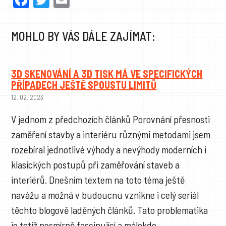
Facebook
Twitter
Email
MOHLO BY VÁS DÁLE ZAJÍMAT:
3D SKENOVÁNÍ A 3D TISK MÁ VE SPECIFICKÝCH
PŘÍPADECH JEŠTĚ SPOUSTU LIMITŮ
12. 02. 2023
V jednom z předchozích článků Porovnání přesnosti
zaměření stavby a interiéru různými metodami jsem
rozebíral jednotlivé výhody a nevýhody moderních i
klasických postupů při zaměřování staveb a
interiérů. Dnešním textem na toto téma ještě
navážu a možná v budoucnu vznikne i celý seriál
těchto blogově laděných článků. Tato problematika
je totiž nesmírně fascinující a málokdo…