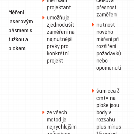
projektant
přesnost
Měření
zaměření
umožňuje
laserovým
zjednodušit
nutnost
pásmem s
zaměření na
nového
nejnutnější
měření při
tužkou a
prvky pro
rozšíření
blokem
konkrétní
požadavků
projekt
nebo
opomenutí
šum cca 3
cm (= na
ploše jsou
ze všech
body v
metod je
rozsahu
nejrychlejším
plus mínus
způsobem
1,5 cm od