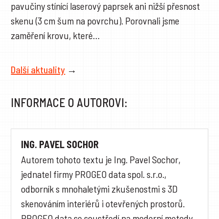
pavučiny stínící laserový paprsek ani nižší přesnost
skenu (3 cm šum na povrchu). Porovnali jsme
zaměření krovu, které…
Další aktuality
→
INFORMACE O AUTOROVI:
ING. PAVEL SOCHOR
Autorem tohoto textu je Ing. Pavel Sochor,
jednatel firmy PROGEO data spol. s.r.o.,
odborník s mnohaletými zkušenostmi s 3D
skenováním interiérů i otevřených prostorů.
PROGEO data se soustředí na moderní metody