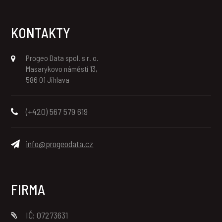
KONTAKTY
Progeo Data spol. s r. o.
Masarykovo náměstí 13,
586 01 Jihlava
(+420) 567 579 619
info@progeodata.cz
FIRMA
IČ: 07273631