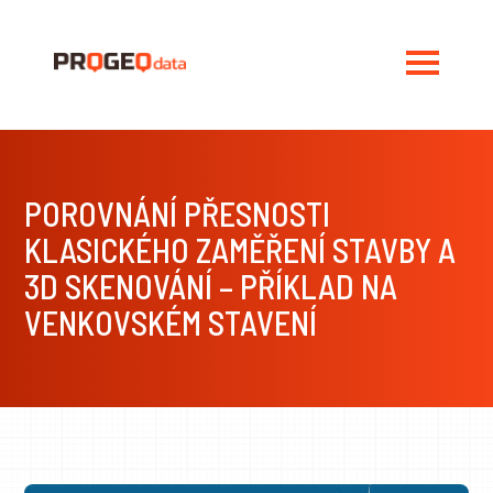
POROVNÁNÍ PŘESNOSTI
KLASICKÉHO ZAMĚŘENÍ STAVBY A
3D SKENOVÁNÍ – PŘÍKLAD NA
VENKOVSKÉM STAVENÍ