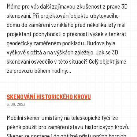
Máme pro vás další zajímavou zkušenost z praxe 3D
skenování. Při projektování objektu ubytovacího
domu do zaměření vzniklého před několika lety měl
projektant pochybnosti o přesnosti výšek v tenkrát
geodeticky zaměřeném podkladu. Budova byla
výškově složitá a na výškách záleželo. Jak se 3D
skenování osvědčilo v této situaci? Celý objekt jsme
za provozu během hodiny…
SKENOVÁNÍ HISTORICKÉHO KROVU
5. 09. 2023
Mobilní skener umístěný na teleskopické tyči lze
pěkně použít pro zaměření stavu historických krovů.
Skener se dostane i do obtížně přístupných horních