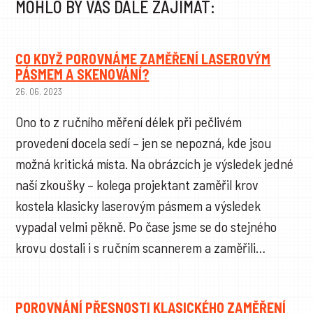
MOHLO BY VÁS DÁLE ZAJÍMAT:
CO KDYŽ POROVNÁME ZAMĚŘENÍ LASEROVÝM
PÁSMEM A SKENOVÁNÍ?
26. 06. 2023
Ono to z ručního měření délek při pečlivém
provedení docela sedí – jen se nepozná, kde jsou
možná kritická místa. Na obrázcích je výsledek jedné
naší zkoušky – kolega projektant zaměřil krov
kostela klasicky laserovým pásmem a výsledek
vypadal velmi pěkně. Po čase jsme se do stejného
krovu dostali i s ručním scannerem a zaměřili…
POROVNÁNÍ PŘESNOSTI KLASICKÉHO ZAMĚŘENÍ