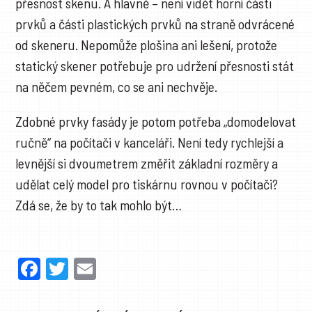
přesnost skenu. A hlavně – není vidět horní části
prvků a části plastických prvků na straně odvrácené
od skeneru. Nepomůže plošina ani lešení, protože
statický skener potřebuje pro udržení přesnosti stát
na něčem pevném, co se ani nechvěje.
Zdobné prvky fasády je potom potřeba „domodelovat
ručně“ na počítači v kanceláři. Není tedy rychlejší a
levnější si dvoumetrem změřit základní rozměry a
udělat celý model pro tiskárnu rovnou v počítači?
Zdá se, že by to tak mohlo být…
Facebook
Twitter
Email