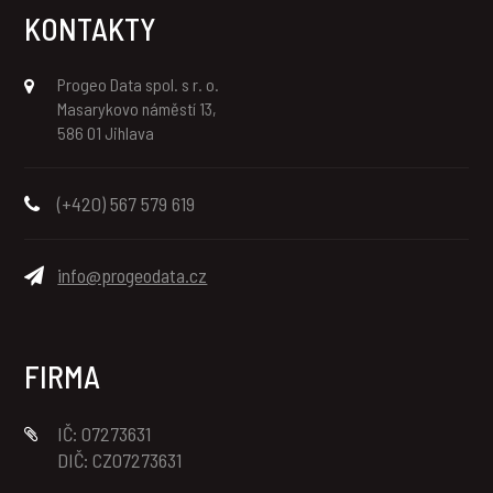
KONTAKTY
Progeo Data spol. s r. o.
Masarykovo náměstí 13,
586 01 Jihlava
(+420) 567 579 619
info@progeodata.cz
FIRMA
IČ: 07273631
DIČ: CZ07273631