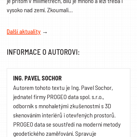
je přitom v milimetrech, dílů je mnoho a leží třeba i
vysoko nad zemí. Zkoumali…
Další aktuality
→
INFORMACE O AUTOROVI:
ING. PAVEL SOCHOR
Autorem tohoto textu je Ing. Pavel Sochor,
jednatel firmy PROGEO data spol. s.r.o.,
odborník s mnohaletými zkušenostmi s 3D
skenováním interiérů i otevřených prostorů.
PROGEO data se soustředí na moderní metody
geodetického zaměřování. Spravuje