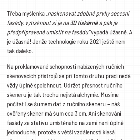
Třeba myšlenka
„naskenovat zdobné prvky secesní
fasády, vytisknout si je na
3D tiskárně
a pak je
předpřipravené umístit na fasádu“
vypadá úžasně. A
je úžasná! Jenže technologie roku 2021 ještě není
tak daleko.
Na proklamované schopnosti nabízených ručních
skenovacích přístrojů se při tomto druhu prací nedá
vždy úplně spolehnout. Udržet přesnost ručního
skeneru je tak trochu nejistá alchymie. Musíme
počítat i se šumem dat z ručního skeneru – náš
ověřený skener má šum cca 3 cm. Ani skenování
fasády ze stativu umístěného na zemi není úplně
jednoduché, protože s větší vzdáleností klesá