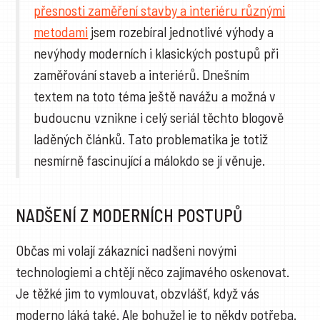
přesnosti zaměření stavby a interiéru různými
metodami
jsem rozebíral jednotlivé výhody a
nevýhody moderních i klasických postupů při
zaměřování staveb a interiérů. Dnešním
textem na toto téma ještě navážu a možná v
budoucnu vznikne i celý seriál těchto blogově
laděných článků. Tato problematika je totiž
nesmírně fascinující a málokdo se jí věnuje.
NADŠENÍ Z MODERNÍCH POSTUPŮ
Občas mi volají zákazníci nadšeni novými
technologiemi a chtějí něco zajímavého oskenovat.
Je těžké jim to vymlouvat, obzvlášť, když vás
moderno láká také. Ale bohužel je to někdy potřeba.