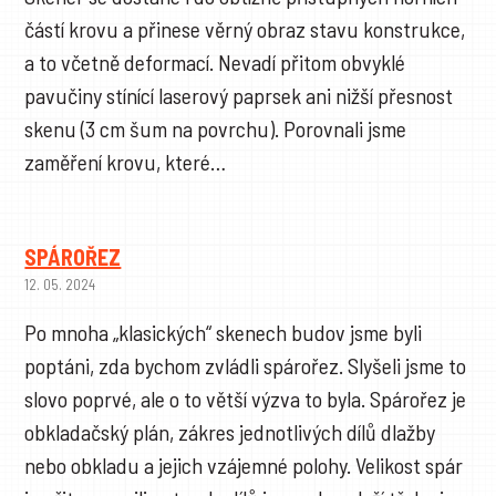
částí krovu a přinese věrný obraz stavu konstrukce,
a to včetně deformací. Nevadí přitom obvyklé
pavučiny stínící laserový paprsek ani nižší přesnost
skenu (3 cm šum na povrchu). Porovnali jsme
zaměření krovu, které…
SPÁROŘEZ
12. 05. 2024
Po mnoha „klasických“ skenech budov jsme byli
poptáni, zda bychom zvládli spárořez. Slyšeli jsme to
slovo poprvé, ale o to větší výzva to byla. Spárořez je
obkladačský plán, zákres jednotlivých dílů dlažby
nebo obkladu a jejich vzájemné polohy. Velikost spár