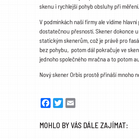
skenu i rychlejší pohyb obsluhy při měření
V podmínkách naší firmy ale vidíme hlavní
dostatečnou přesností. Skener dokonce um
statickým skenerům, což je právě pro fasád
bez pohybu, potom dál pokračuje ve skenov
jednoho společného mračna a to potom auto
Nový skener Orbis prostě přináší mnoho no
Facebook
Twitter
Email
MOHLO BY VÁS DÁLE ZAJÍMAT: