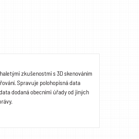
mnohaletými zkušenostmi s 3D skenováním
řování. Spravuje polohopisná data
 data dodaná obecními úřady od jiných
právy.