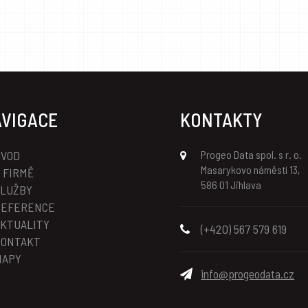
VIGACE
KONTAKTY
ÚVOD
Progeo Data spol. s r. o.
Masarykovo náměstí 13,
 FIRMĚ
586 01 Jihlava
SLUŽBY
REFERENCE
KTUALITY
(+420) 567 579 619
KONTAKT
MAPY
info@progeodata.cz