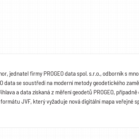
hor, jednatel firmy PROGEO data spol. s.r.o., odborník s 
EO data se soustředí na moderní metody geodetického zamě
Jihlava a data získaná z měření geodetů PROGEO, případně
 formátu JVF, který vyžaduje nová digitální mapa veřejné s