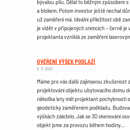
bývalou pilu. Dělal to běžným způsobem 
a blokem. Potom investor ještě nechal dů
už zaměření má. Ideální příležitost obě z
je vidět v připojených snímcích – černě je
projektanta vzniklá ze zaměření lasero
OVĚŘENÍ VÝŠEK PODLAŽÍ
6. 11. 2022
Máme pro vás další zajímavou zkušenost z
projektování objektu ubytovacího domu d
několika lety měl projektant pochybnosti 
geodeticky zaměřeném podkladu. Budova b
výškách záleželo. Jak se 3D skenování osvě
objekt jsme za provozu během hodiny…