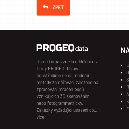
ZPĚT
NA
Jsme firma vzniklá oddělením z
firmy PROGEO Jihlava.
O
Soustředíme se na moderní
metody zaměřování založené na
zpracování mračen bodů
A
vznikajících 3D skenováním
nebo fotogrammetricky.
Zakázky vyžadující usazení do…
více