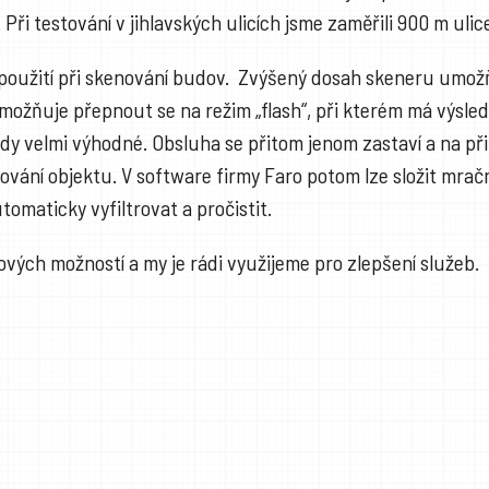
. Při testování v jihlavských ulicích jsme zaměřili 900 m ul
 použití při skenování budov. Zvýšený dosah skeneru umožň
ožňuje přepnout se na režim „flash“, při kterém má výsled
y velmi výhodné. Obsluha se přitom jenom zastaví a na přibli
ání objektu. V software firmy Faro potom lze složit mračn
maticky vyfiltrovat a pročistit.
vých možností a my je rádi využijeme pro zlepšení služeb.