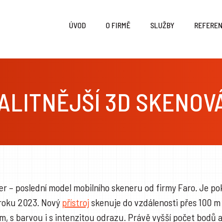
ÚVOD
O FIRMĚ
SLUŽBY
REFERE
ALITNĚJŠÍ 3D SKENOV
er – poslední model mobilního skeneru od firmy Faro. Je p
 roku 2023. Nový
přístroj
skenuje do vzdálenosti přes 100 m
m, s barvou i s intenzitou odrazu. Právě vyšší počet bodů 