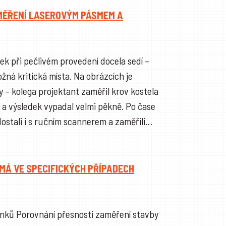
MĚŘENÍ LASEROVÝM PÁSMEM A
ek při pečlivém provedení docela sedí –
žná kritická místa. Na obrázcích je
 – kolega projektant zaměřil krov kostela
a výsledek vypadal velmi pěkně. Po čase
dostali i s ručním scannerem a zaměřili…
 MÁ VE SPECIFICKÝCH PŘÍPADECH
ánků Porovnání přesnosti zaměření stavby