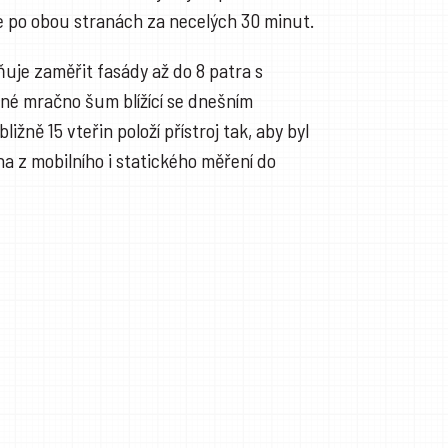
ice po obou stranách za necelých 30 minut.
uje zaměřit fasády až do 8 patra s
né mračno šum blížící se dnešním
žně 15 vteřin položí přístroj tak, aby byl
a z mobilního i statického měření do