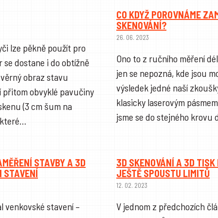
CO KDYŽ POROVNÁME ZA
SKENOVÁNÍ?
26. 06. 2023
yči lze pěkně použít pro
Ono to z ručního měření dél
 se dostane i do obtížně
jen se nepozná, kde jsou mo
 věrný obraz stavu
výsledek jedné naší zkoušky
í přitom obvyklé pavučiny
klasicky laserovým pásmem 
t skenu (3 cm šum na
jsme se do stejného krovu 
 které…
AMĚŘENÍ STAVBY A 3D
3D SKENOVÁNÍ A 3D TISK
M STAVENÍ
JEŠTĚ SPOUSTU LIMITŮ
12. 02. 2023
l venkovské stavení –
V jednom z předchozích čl