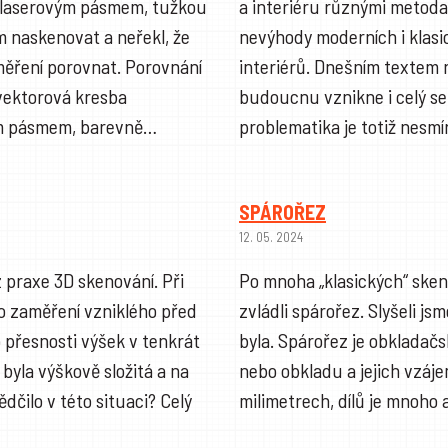
s laserovým pásmem, tužkou
a interiéru různými metodam
m naskenovat a neřekl, že
nevýhody moderních i klasi
aměření porovnat. Porovnání
interiérů. Dnešním textem 
 vektorová kresba
budoucnu vznikne i celý se
vým pásmem, barevně…
problematika je totiž nesmí
SPÁROŘEZ
12. 05. 2024
 praxe 3D skenování. Při
Po mnoha „klasických“ sken
o zaměření vzniklého před
zvládli spárořez. Slyšeli jsm
o přesnosti výšek v tenkrát
byla. Spárořez je obkladačs
yla výškově složitá a na
nebo obkladu a jejich vzáje
dčilo v této situaci? Celý
milimetrech, dílů je mnoho 