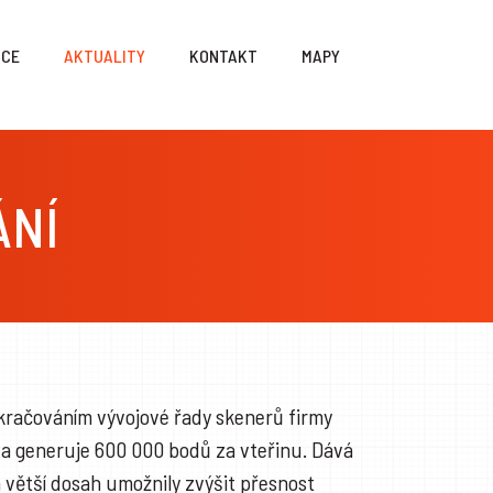
NCE
AKTUALITY
KONTAKT
MAPY
ÁNÍ
okračováním vývojové řady skenerů firmy
 a generuje 600 000 bodů za vteřinu. Dává
a větší dosah umožnily zvýšit přesnost