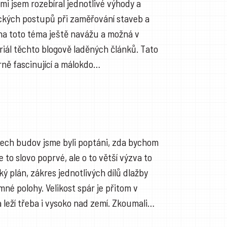
i jsem rozebíral jednotlivé výhody a
ckých postupů při zaměřování staveb a
na toto téma ještě navážu a možná v
riál těchto blogově laděných článků. Tato
rně fascinující a málokdo…
ech budov jsme byli poptáni, zda bychom
e to slovo poprvé, ale o to větší výzva to
ký plán, zákres jednotlivých dílů dlažby
mné polohy. Velikost spár je přitom v
a leží třeba i vysoko nad zemí. Zkoumali…