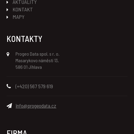
AKTUALITY
KONTAKT
MAPY
KONTAKTY
Progeo Data spol. s r. o.
Masarykovo náměstí 13,
586 01 Jihlava
(+420) 567 579 619
info@progeodata.cz
FIRMA