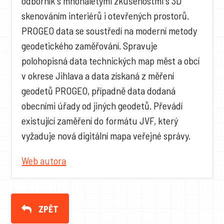
odborník s mnohaletými zkušenostmi s 3D
skenováním interiérů i otevřených prostorů.
PROGEO data se soustředí na moderní metody
geodetického zaměřování. Spravuje
polohopisná data technických map měst a obcí
v okrese Jihlava a data získaná z měření
geodetů PROGEO, případně data dodaná
obecními úřady od jiných geodetů. Převádí
existující zaměření do formátu JVF, který
vyžaduje nová digitální mapa veřejné správy.
Web autora
ZPĚT