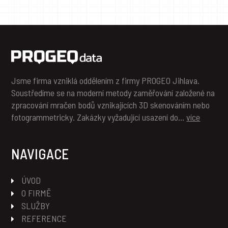
Jsme firma vzniklá oddělením z firmy PROGEO Jihlava.
Soustředíme se na moderní metody zaměřování založené na
zpracování mračen bodů vznikajících 3D skenováním nebo
fotogrammetricky. Zakázky vyžadující usazení do…
více
NAVIGACE
ÚVOD
O FIRMĚ
SLUŽBY
REFERENCE